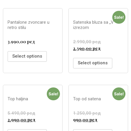
Sale!
Pantalone zvoncare u
Satenska bluza sa „V“
retro stilu
izrezom
3.990,00
рсд
2.990,00
рсд
2.390,00
рсд
Select options
Select options
Sale!
Sale!
Top haljina
Top od satena
5.490,00
рсд
1.250,00
рсд
2.990,00
рсд
990,00
рсд