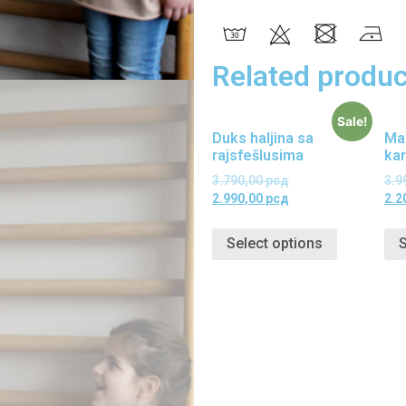
Related produc
Sale!
Duks haljina sa
Max
rajsfešlusima
ka
3.790,00
рсд
3.9
2.990,00
рсд
2.2
Select options
S