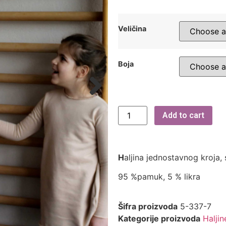
Veličina
Boja
Add to cart
H
aljina jednostavnog kroja,
95 %pamuk, 5 % likra
Šifra proizvoda
5-337-7
Kategorije proizvoda
Haljin