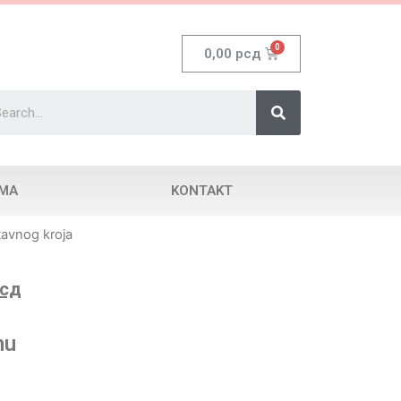
0,00
рсд
AMA
KONTAKT
tavnog kroja
сд
nu