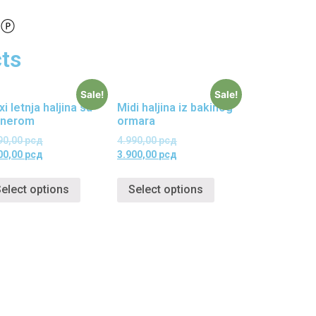
ts
Sale!
Sale!
i letnja haljina sa
Midi haljina iz bakinog
rnerom
ormara
90,00
рсд
4.990,00
рсд
00,00
рсд
3.900,00
рсд
elect options
Select options