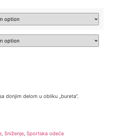
 sa donjim delom u obliku „bureta“.
e
,
Sniženje
,
Sportska odeća