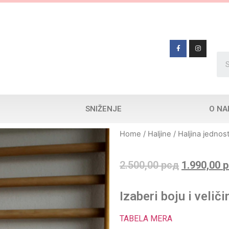
SNIŽENJE
O N
Home
/
Haljine
/ Haljina jednos
2.500,00
рсд
1.990,00
р
Izaberi boju i veliči
TABELA MERA