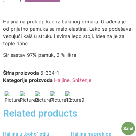
Haljina na preklop kao iz bakinog ormara. Urađena je
od prijatno pamuka sa malo elastina. Lako se podešava
vezujući kaiš u struku i svima lepo stoji. Idealna je za
tople dane.
Sir sastav 97% pamuk, 3 % likra
Šifra proizvoda
5-334-1
Kategorije proizvoda
Haljine
,
Sniženje
Related products
Sale!
Haljina u „boho“ stilu
Haljina na preklop