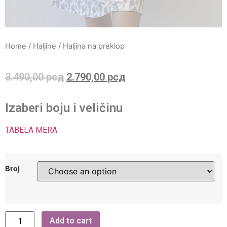
Home
/
Haljine
/ Haljina na preklop
3.490,00
рсд
2.790,00
рсд
Izaberi boju i veličinu
TABELA MERA
Broj
Add to cart