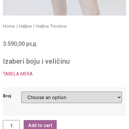
Home
/
Haljine
/ Haljina Tricolore
3.590,00
рсд
Izaberi boju i veličinu
TABELA MERA
Broj
Add to cart