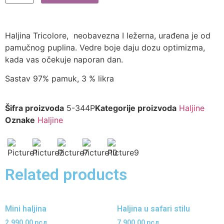
Haljina Tricolore, neobavezna I ležerna, urađena je od
pamučnog puplina. Vedre boje daju dozu optimizma,
kada vas očekuje naporan dan.
Sastav 97% pamuk, 3 % likra
Šifra proizvoda
5-344P
Kategorije proizvoda
Haljine
Oznake
Haljine
Related products
Mini haljina
Haljina u safari stilu
2.990,00
рсд
7.900,00
рсд